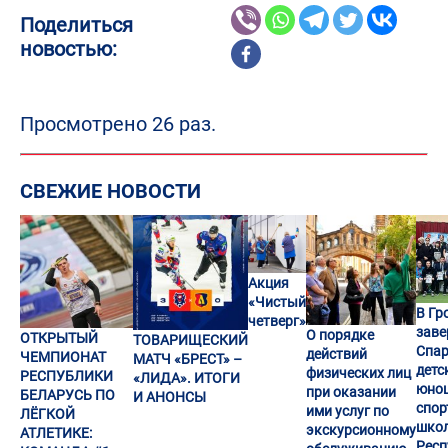
Поделиться
новостью:
Просмотрено 26 раз.
СВЕЖИЕ НОВОСТИ
Акция
«Чистый
В Гр
четверг»
заве
О порядке
ОТКРЫТЫЙ
ТОВАРИЩЕСКИЙ
Спар
действий
ЧЕМПИОНАТ
МАТЧ «БРЕСТ» –
детс
физических лиц
РЕСПУБЛИКИ
«ЛИДА». ИТОГИ
юно
при оказании
БЕЛАРУСЬ ПО
И АНОНСЫ
спор
ими услуг по
ЛЁГКОЙ
шко
экскурсионному
АТЛЕТИКЕ:
Респ