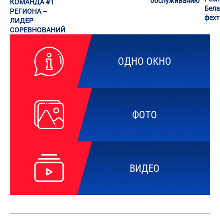
обслуживанию
КОМАНДА #1
Бела
РЕГИОНА –
фех
ЛИДЕР
СОРЕВНОВАНИЙ
ОДНО ОКНО
ФОТО
ВИДЕО