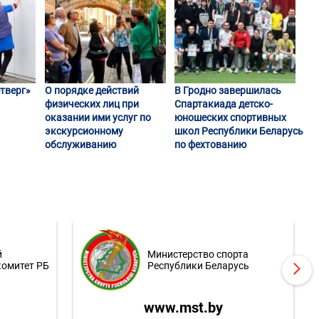
тверг»
О порядке действий
В Гродно завершилась
физических лиц при
Спартакиада детско-
оказании ими услуг по
юношеских спортивных
экскурсионному
школ Республики Беларусь
обслуживанию
по фехтованию
й
Министерство спорта
комитет РБ
Республики Беларусь
www.mst.by