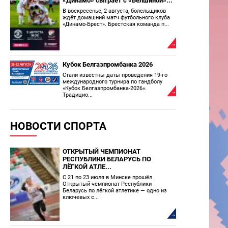
«Динамо» сыграет с «Белшиной»...
В воскресенье, 2 августа, болельщиков
ждёт домашний матч футбольного клуба
«Динамо-Брест». Брестская команда п...
Кубок Белгазпромбанка 2026
Стали известны даты проведения 19-го
международного турнира по гандболу
«Кубок Белгазпромбанка-2026».
Традицио...
НОВОСТИ СПОРТА
ОТКРЫТЫЙ ЧЕМПИОНАТ
РЕСПУБЛИКИ БЕЛАРУСЬ ПО
ЛЁГКОЙ АТЛЕ...
С 21 по 23 июля в Минске прошёл
Открытый чемпионат Республики
Беларусь по лёгкой атлетике — одно из
ключевых с...