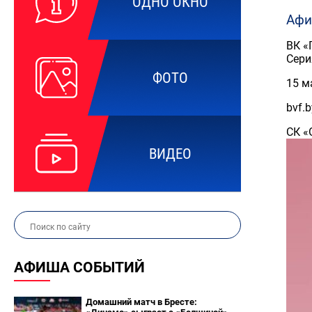
ОДНО ОКНО
Афи
ВК «
Сери
ФОТО
15 м
bvf.b
СК «
ВИДЕО
АФИША СОБЫТИЙ
Домашний матч в Бресте: