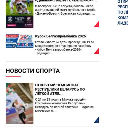
«Динамо» сыграет с «Белшиной»...
ОТК
В воскресенье, 2 августа, болельщиков
РЕСП
ждёт домашний матч футбольного клуба
ПО Л
«Динамо-Брест». Брестская команда п...
КОМА
ЛИДЕ
Кубок Белгазпромбанка 2026
Стали известны даты проведения 19-го
международного турнира по гандболу
«Кубок Белгазпромбанка-2026».
Традицио...
НОВОСТИ СПОРТА
ОТКРЫТЫЙ ЧЕМПИОНАТ
РЕСПУБЛИКИ БЕЛАРУСЬ ПО
ЛЁГКОЙ АТЛЕ...
С 21 по 23 июля в Минске прошёл
Открытый чемпионат Республики
Беларусь по лёгкой атлетике — одно из
ключевых с...