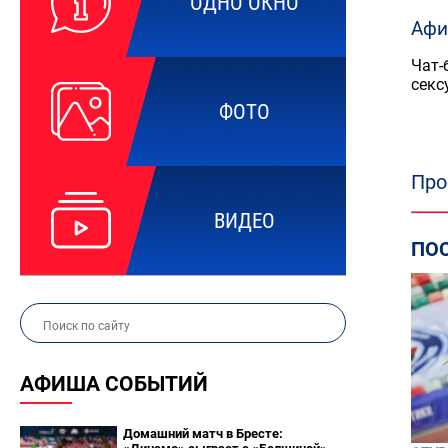
ОДНО ОКНО
Афи
Чат-
секс
ФОТО
Про
ВИДЕО
ПО
АФИША СОБЫТИЙ
Домашний матч в Бресте: