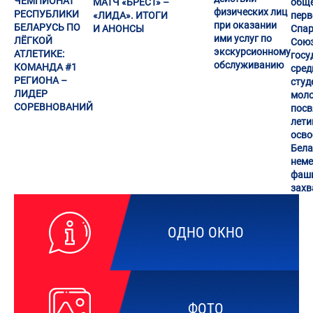
ЧЕМПИОНАТ
МАТЧ «БРЕСТ» –
общ
физических лиц
РЕСПУБЛИКИ
«ЛИДА». ИТОГИ
перв
при оказании
БЕЛАРУСЬ ПО
И АНОНСЫ
Спа
ими услуг по
ЛЁГКОЙ
Сою
экскурсионному
АТЛЕТИКЕ:
госу
обслуживанию
КОМАНДА #1
сред
РЕГИОНА –
студ
ЛИДЕР
моло
СОРЕВНОВАНИЙ
посв
лет
осв
Бела
неме
фаши
захв
ОДНО ОКНО
ФОТО