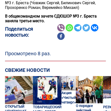
№3 г. Бреста (Човжик Сергей, Билинович Сергей,
Прохоренко Роман, Веремейко Михаил)
В общекомандном зачете СДЮШОР №3 г. Бреста
заняла третье место.
Поделиться
новостью:
Просмотрено 8 раз.
СВЕЖИЕ НОВОСТИ
Акция
«Чистый
четверг»
О порядке
ОТКРЫТЫЙ
ТОВАРИЩЕСКИЙ
РЕЗ
действий