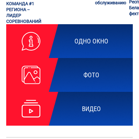
Респ
обслуживанию
КОМАНДА #1
Бела
РЕГИОНА –
фех
ЛИДЕР
СОРЕВНОВАНИЙ
ОДНО ОКНО
ФОТО
ВИДЕО