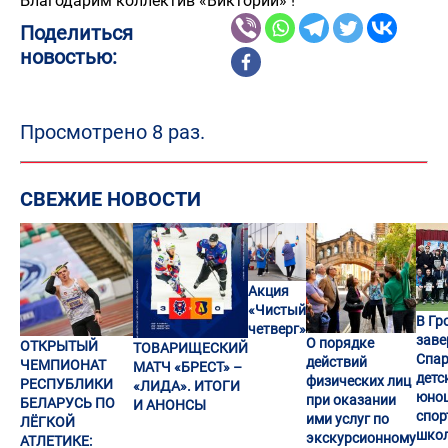
Благодарим коллектив «Виктории» !
Поделиться
новостью:
Просмотрено 8 раз.
СВЕЖИЕ НОВОСТИ
Акция
«Чистый
В Гр
четверг»
заве
О порядке
ОТКРЫТЫЙ
ТОВАРИЩЕСКИЙ
Спар
действий
ЧЕМПИОНАТ
МАТЧ «БРЕСТ» –
детс
физических лиц
РЕСПУБЛИКИ
«ЛИДА». ИТОГИ
юно
при оказании
БЕЛАРУСЬ ПО
И АНОНСЫ
спор
ими услуг по
ЛЁГКОЙ
шко
экскурсионному
АТЛЕТИКЕ: