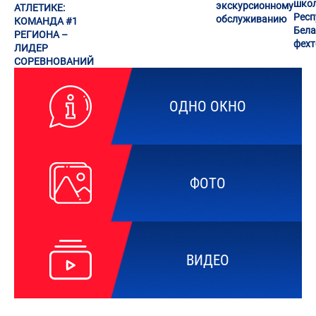
шко
экскурсионному
АТЛЕТИКЕ:
Респ
обслуживанию
КОМАНДА #1
Бела
РЕГИОНА –
фех
ЛИДЕР
СОРЕВНОВАНИЙ
ОДНО ОКНО
ФОТО
ВИДЕО