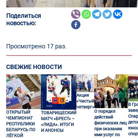
Поделиться
новостью:
Просмотрено 17 раз.
СВЕЖИЕ НОВОСТИ
Акция
«Чистый
В Гр
четверг»
заве
О порядке
ОТКРЫТЫЙ
ТОВАРИЩЕСКИЙ
Спар
действий
ЧЕМПИОНАТ
МАТЧ «БРЕСТ» –
детс
физических лиц
РЕСПУБЛИКИ
«ЛИДА». ИТОГИ
юно
при оказании
БЕЛАРУСЬ ПО
И АНОНСЫ
спор
ими услуг по
ЛЁГКОЙ