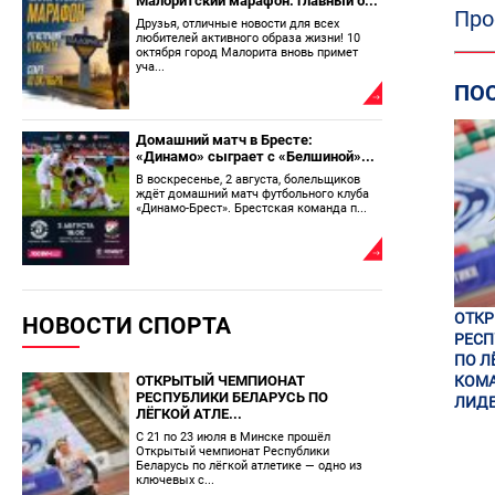
Малоритский марафон: главный б...
Про
Друзья, отличные новости для всех
любителей активного образа жизни! 10
октября город Малорита вновь примет
уча...
ПО
Домашний матч в Бресте:
«Динамо» сыграет с «Белшиной»...
В воскресенье, 2 августа, болельщиков
ждёт домашний матч футбольного клуба
«Динамо-Брест». Брестская команда п...
ОТК
НОВОСТИ СПОРТА
РЕСП
ПО Л
ОТКРЫТЫЙ ЧЕМПИОНАТ
КОМА
РЕСПУБЛИКИ БЕЛАРУСЬ ПО
ЛИДЕ
ЛЁГКОЙ АТЛЕ...
С 21 по 23 июля в Минске прошёл
Открытый чемпионат Республики
Беларусь по лёгкой атлетике — одно из
ключевых с...