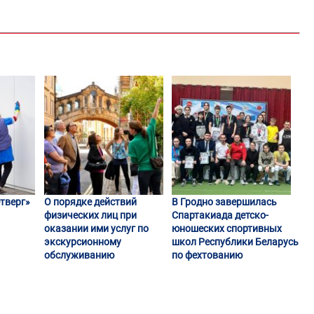
тверг»
О порядке действий
В Гродно завершилась
физических лиц при
Спартакиада детско-
оказании ими услуг по
юношеских спортивных
экскурсионному
школ Республики Беларусь
обслуживанию
по фехтованию