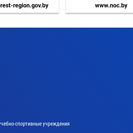
est-region.gov.by
www.noc.by
учебно-спортивные учреждения