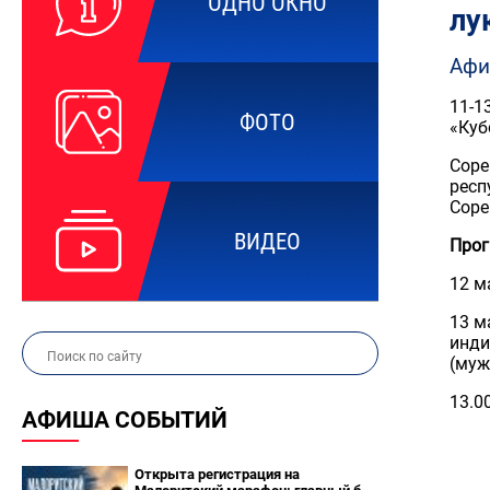
ОДНО ОКНО
лу
Афи
11-1
ФОТО
«Куб
Соре
респ
Соре
ВИДЕО
Прог
12 м
13 м
инди
(муж
13.0
АФИША СОБЫТИЙ
Открыта регистрация на