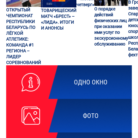
В Гр
четверг»
заве
О порядке
ОТКРЫТЫЙ
ТОВАРИЩЕСКИЙ
Спар
действий
ЧЕМПИОНАТ
МАТЧ «БРЕСТ» –
детс
физических лиц
РЕСПУБЛИКИ
«ЛИДА». ИТОГИ
юно
при оказании
БЕЛАРУСЬ ПО
И АНОНСЫ
спор
ими услуг по
ЛЁГКОЙ
шко
экскурсионному
АТЛЕТИКЕ:
Респ
обслуживанию
КОМАНДА #1
Бела
РЕГИОНА –
фех
ЛИДЕР
СОРЕВНОВАНИЙ
ОДНО ОКНО
ФОТО