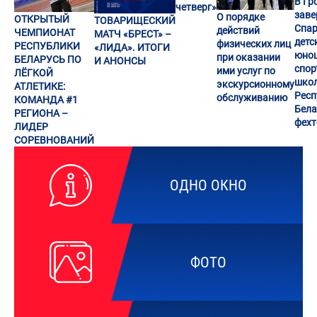
В Гр
четверг»
заве
О порядке
ОТКРЫТЫЙ
ТОВАРИЩЕСКИЙ
Спар
действий
ЧЕМПИОНАТ
МАТЧ «БРЕСТ» –
детс
физических лиц
РЕСПУБЛИКИ
«ЛИДА». ИТОГИ
юно
при оказании
БЕЛАРУСЬ ПО
И АНОНСЫ
спор
ими услуг по
ЛЁГКОЙ
шко
экскурсионному
АТЛЕТИКЕ:
Респ
обслуживанию
КОМАНДА #1
Бела
РЕГИОНА –
фех
ЛИДЕР
СОРЕВНОВАНИЙ
ОДНО ОКНО
ФОТО