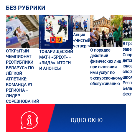
БЕЗ РУБРИКИ
Акция
«Чистый
В Гр
четверг»
заве
О порядке
ОТКРЫТЫЙ
ТОВАРИЩЕСКИЙ
Спар
действий
ЧЕМПИОНАТ
МАТЧ «БРЕСТ» –
детс
физических лиц
РЕСПУБЛИКИ
«ЛИДА». ИТОГИ
юно
при оказании
БЕЛАРУСЬ ПО
И АНОНСЫ
спор
ими услуг по
ЛЁГКОЙ
шко
экскурсионному
АТЛЕТИКЕ:
Респ
обслуживанию
КОМАНДА #1
Бела
РЕГИОНА –
фех
ЛИДЕР
СОРЕВНОВАНИЙ
ОДНО ОКНО