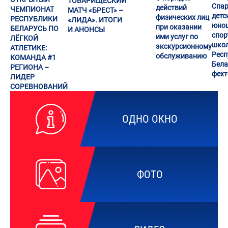
ТОВАРИЩЕСКИЙ
Спар
действий
ЧЕМПИОНАТ
МАТЧ «БРЕСТ» –
детс
физических лиц
РЕСПУБЛИКИ
«ЛИДА». ИТОГИ
юно
при оказании
БЕЛАРУСЬ ПО
И АНОНСЫ
спор
ими услуг по
ЛЁГКОЙ
шко
экскурсионному
АТЛЕТИКЕ:
Респ
обслуживанию
КОМАНДА #1
Бела
РЕГИОНА –
фех
ЛИДЕР
СОРЕВНОВАНИЙ
ОДНО ОКНО
ФОТО