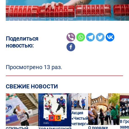
Поделиться
новостью:
Просмотрено 13 раз.
СВЕЖИЕ НОВОСТИ
Акция
«Чистый
В Гр
четверг»
заве
О порядке
ОТКРЫТЫЙ