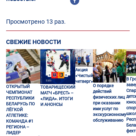
Просмотрено 13 раз.
СВЕЖИЕ НОВОСТИ
Акция
«Чистый
В Гр
четверг»
заве
О порядке
ОТКРЫТЫЙ
ТОВАРИЩЕСКИЙ
Спар
действий
ЧЕМПИОНАТ
МАТЧ «БРЕСТ» –
детс
физических лиц
РЕСПУБЛИКИ
«ЛИДА». ИТОГИ
юно
при оказании
БЕЛАРУСЬ ПО
И АНОНСЫ
спор
ими услуг по
ЛЁГКОЙ
шко
экскурсионному
АТЛЕТИКЕ:
Респ
обслуживанию
КОМАНДА #1
Бела
РЕГИОНА –
фех
ЛИДЕР