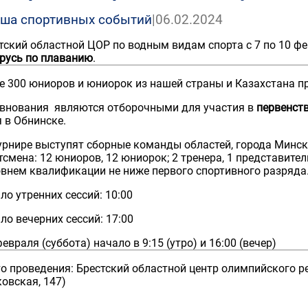
ша спортивных событий
|
06.02.2024
тский областной ЦОР по водным видам спорта с 7 по 10 ф
русь по плаванию
.
е 300 юниоров и юниорок из нашей страны и Казахстана пр
внования являются отборочными для участия в
первенст
 в Обнинске.
урнире выступят сборные команды областей, города Минск
тсмена: 12 юниоров, 12 юниорок; 2 тренера, 1 представите
овнем квалификации не ниже первого спортивного разряда
ло утренних сессий: 10:00
ло вечерних сессий: 17:00
февраля (суббота) начало в 9:15 (утро) и 16:00 (вечер)
о проведения: Брестский областной центр олимпийского рез
овская, 147)