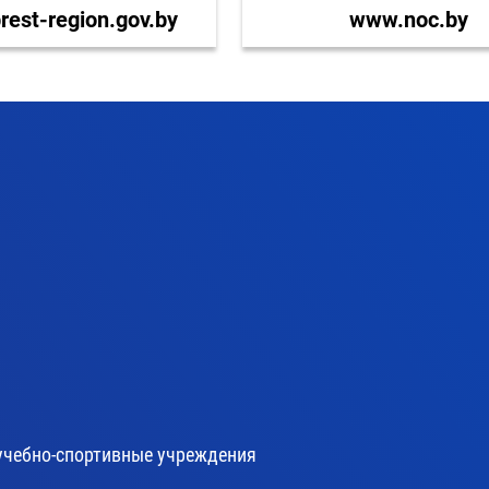
est-region.gov.by
www.noc.by
учебно-спортивные учреждения