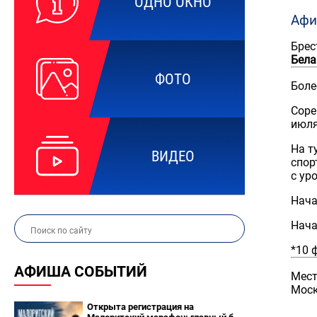
ОДНО ОКНО
Афи
Брес
Бела
ФОТО
Боле
Соре
июля
На т
ВИДЕО
спор
с ур
Нача
Нача
*10 
АФИША СОБЫТИЙ
Мест
Моск
Открыта регистрация на