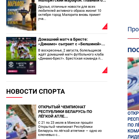
Малоритский марафон: главный б...
Друзья, отличные новости для всех
любителей активного образа жизни! 10
октября город Малорита вновь примет
уча...
Про
Домашний матч в Бресте:
«Динамо» сыграет с «Белшиной»...
ПО
В воскресенье, 2 августа, болельщиков
ждёт домашний матч футбольного клуба
«Динамо-Брест». Брестская команда п...
НОВОСТИ СПОРТА
ОТКРЫТЫЙ ЧЕМПИОНАТ
РЕСПУБЛИКИ БЕЛАРУСЬ ПО
ОТК
ЛЁГКОЙ АТЛЕ...
РЕСП
С 21 по 23 июля в Минске прошёл
ПО Л
Открытый чемпионат Республики
КОМА
Беларусь по лёгкой атлетике — одно из
ключевых с...
ЛИДЕ