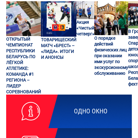
Акция
«Чистый
В Гр
четверг»
заве
О порядке
ОТКРЫТЫЙ
ТОВАРИЩЕСКИЙ
Спар
действий
ЧЕМПИОНАТ
МАТЧ «БРЕСТ» –
детс
физических лиц
РЕСПУБЛИКИ
«ЛИДА». ИТОГИ
юно
при оказании
БЕЛАРУСЬ ПО
И АНОНСЫ
спор
ими услуг по
ЛЁГКОЙ
шко
экскурсионному
АТЛЕТИКЕ:
Респ
обслуживанию
КОМАНДА #1
Бела
РЕГИОНА –
фех
ЛИДЕР
СОРЕВНОВАНИЙ
ОДНО ОКНО