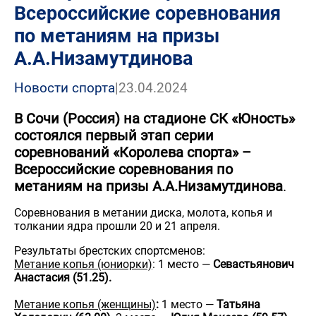
Всероссийские соревнования
по метаниям на призы
А.А.Низамутдинова
Новости спорта
|
23.04.2024
В Сочи (Россия) на стадионе СК «Юность»
состоялся первый этап серии
соревнований «Королева спорта» –
Всероссийские соревнования по
метаниям на призы А.А.Низамутдинова
.
Соревнования в метании диска, молота, копья и
толкании ядра прошли 20 и 21 апреля.
Результаты брестских спортсменов:
Метание копья (юниорки)
: 1 место —
Севастьянович
Анастасия (51.25).
Метание копья (женщины)
:
1 место —
Татьяна