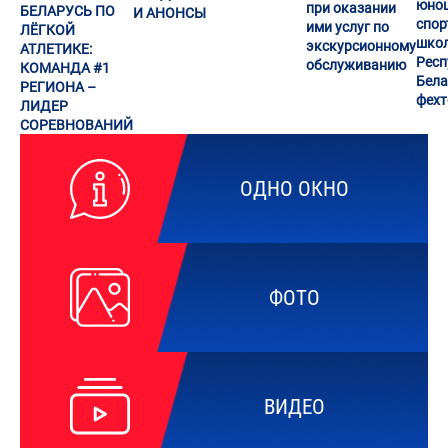
юно
при оказании
БЕЛАРУСЬ ПО
И АНОНСЫ
спор
ими услуг по
ЛЁГКОЙ
шко
экскурсионному
АТЛЕТИКЕ:
Респ
обслуживанию
КОМАНДА #1
Бела
РЕГИОНА –
фех
ЛИДЕР
СОРЕВНОВАНИЙ
ОДНО ОКНО
ФОТО
ВИДЕО