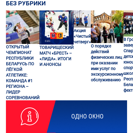
БЕЗ РУБРИКИ
Акция
«Чистый
В Гр
четверг»
заве
О порядке
ОТКРЫТЫЙ
ТОВАРИЩЕСКИЙ
Спар
действий
ЧЕМПИОНАТ
МАТЧ «БРЕСТ» –
детс
физических лиц
РЕСПУБЛИКИ
«ЛИДА». ИТОГИ
юно
при оказании
БЕЛАРУСЬ ПО
И АНОНСЫ
спор
ими услуг по
ЛЁГКОЙ
шко
экскурсионному
АТЛЕТИКЕ:
Респ
обслуживанию
КОМАНДА #1
Бела
РЕГИОНА –
фех
ЛИДЕР
СОРЕВНОВАНИЙ
ОДНО ОКНО