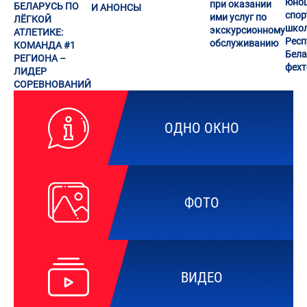
юно
при оказании
БЕЛАРУСЬ ПО
И АНОНСЫ
спор
ими услуг по
ЛЁГКОЙ
шко
экскурсионному
АТЛЕТИКЕ:
Респ
обслуживанию
КОМАНДА #1
Бела
РЕГИОНА –
фех
ЛИДЕР
СОРЕВНОВАНИЙ
ОДНО ОКНО
ФОТО
ВИДЕО