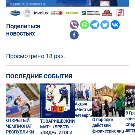
Поделиться
новостью:
Просмотрено 18 раз.
ПОСЛЕДНИЕ СОБЫТИЯ
Акция
«Чистый
В Гр
четверг»
заве
О порядке
ОТКРЫТЫЙ
ТОВАРИЩЕСКИЙ
Спар
действий
ЧЕМПИОНАТ
МАТЧ «БРЕСТ» –
детс
физических лиц
РЕСПУБЛИКИ
«ЛИДА». ИТОГИ