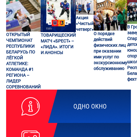
Акция
«Чистый
В Гр
четверг»
заве
О порядке
ОТКРЫТЫЙ
ТОВАРИЩЕСКИЙ
Спар
действий
ЧЕМПИОНАТ
МАТЧ «БРЕСТ» –
детс
физических лиц
РЕСПУБЛИКИ
«ЛИДА». ИТОГИ
юно
при оказании
БЕЛАРУСЬ ПО
И АНОНСЫ
спор
ими услуг по
ЛЁГКОЙ
шко
экскурсионному
АТЛЕТИКЕ:
Респ
обслуживанию
КОМАНДА #1
Бела
РЕГИОНА –
фех
ЛИДЕР
СОРЕВНОВАНИЙ
ОДНО ОКНО