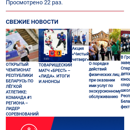
Просмотрено 22 раз.
СВЕЖИЕ НОВОСТИ
Акция
«Чистый
В Гр
четверг»
заве
О порядке
ОТКРЫТЫЙ
ТОВАРИЩЕСКИЙ
Спар
действий
ЧЕМПИОНАТ
МАТЧ «БРЕСТ» –
детс
физических лиц
РЕСПУБЛИКИ
«ЛИДА». ИТОГИ
юно
при оказании
БЕЛАРУСЬ ПО
И АНОНСЫ
спор
ими услуг по
ЛЁГКОЙ
шко
экскурсионному
АТЛЕТИКЕ:
Респ
обслуживанию
КОМАНДА #1
Бела
РЕГИОНА –
фех
ЛИДЕР
СОРЕВНОВАНИЙ