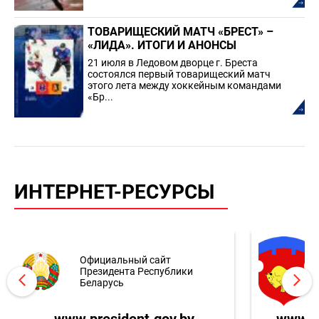
ТОВАРИЩЕСКИЙ МАТЧ «БРЕСТ» –
«ЛИДА». ИТОГИ И АНОНСЫ
21 июля в Ледовом дворце г. Бреста
состоялся первый товарищеский матч
этого лета между хоккейным командами
«Бр...
ИНТЕРНЕТ-РЕСУРСЫ
Официальный сайт
Президента Республики
Беларусь
www.president.gov.by
www.br