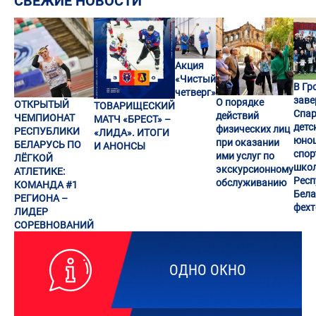
СВЕЖИЕ НОВОСТИ
Акция
«Чистый
В Гр
четверг»
заве
О порядке
ОТКРЫТЫЙ
ТОВАРИЩЕСКИЙ
Спар
действий
ЧЕМПИОНАТ
МАТЧ «БРЕСТ» –
детс
физических лиц
РЕСПУБЛИКИ
«ЛИДА». ИТОГИ
юно
при оказании
БЕЛАРУСЬ ПО
И АНОНСЫ
спор
ими услуг по
ЛЁГКОЙ
шко
экскурсионному
АТЛЕТИКЕ:
Респ
обслуживанию
КОМАНДА #1
Бела
РЕГИОНА –
фех
ЛИДЕР
СОРЕВНОВАНИЙ
ОДНО ОКНО