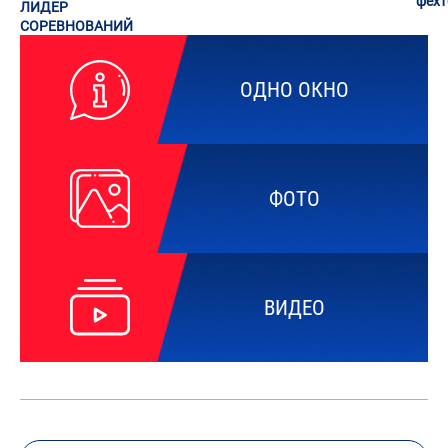
фех
ЛИДЕР
СОРЕВНОВАНИЙ
ОДНО ОКНО
ФОТО
ВИДЕО