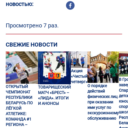
новостью:
Просмотрено 7 раз.
СВЕЖИЕ НОВОСТИ
Акция
«Чистый
В Гр
четверг»
заве
О порядке
ОТКРЫТЫЙ
ТОВАРИЩЕСКИЙ
Спар
действий
ЧЕМПИОНАТ
МАТЧ «БРЕСТ» –
детс
физических лиц
РЕСПУБЛИКИ
«ЛИДА». ИТОГИ
юно
при оказании
БЕЛАРУСЬ ПО
И АНОНСЫ
спор
ими услуг по
ЛЁГКОЙ
шко
экскурсионному
АТЛЕТИКЕ:
Респ
обслуживанию
КОМАНДА #1
Бела
РЕГИОНА –