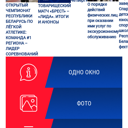
четверг»
заве
О порядке
ОТКРЫТЫЙ
ТОВАРИЩЕСКИЙ
Спар
действий
ЧЕМПИОНАТ
МАТЧ «БРЕСТ» –
детс
физических лиц
РЕСПУБЛИКИ
«ЛИДА». ИТОГИ
юно
при оказании
БЕЛАРУСЬ ПО
И АНОНСЫ
спор
ими услуг по
ЛЁГКОЙ
шко
экскурсионному
АТЛЕТИКЕ:
Респ
обслуживанию
КОМАНДА #1
Бела
РЕГИОНА –
фех
ЛИДЕР
СОРЕВНОВАНИЙ
ОДНО ОКНО
ФОТО