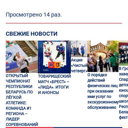
Просмотрено 14 раз.
СВЕЖИЕ НОВОСТИ
Акция
«Чистый
В Гр
четверг»
заве
О порядке
ОТКРЫТЫЙ
ТОВАРИЩЕСКИЙ
Спар
действий
ЧЕМПИОНАТ
МАТЧ «БРЕСТ» –
детс
физических лиц
РЕСПУБЛИКИ
«ЛИДА». ИТОГИ
юно
при оказании
БЕЛАРУСЬ ПО
И АНОНСЫ
спор
ими услуг по
ЛЁГКОЙ
шко
экскурсионному
АТЛЕТИКЕ:
Респ
обслуживанию
КОМАНДА #1
Бела
РЕГИОНА –
фех
ЛИДЕР
СОРЕВНОВАНИЙ