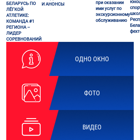
юно
при оказании
БЕЛАРУСЬ ПО
И АНОНСЫ
спор
ими услуг по
ЛЁГКОЙ
шко
экскурсионному
АТЛЕТИКЕ:
Респ
обслуживанию
КОМАНДА #1
Бела
РЕГИОНА –
фех
ЛИДЕР
СОРЕВНОВАНИЙ
ОДНО ОКНО
ФОТО
ВИДЕО