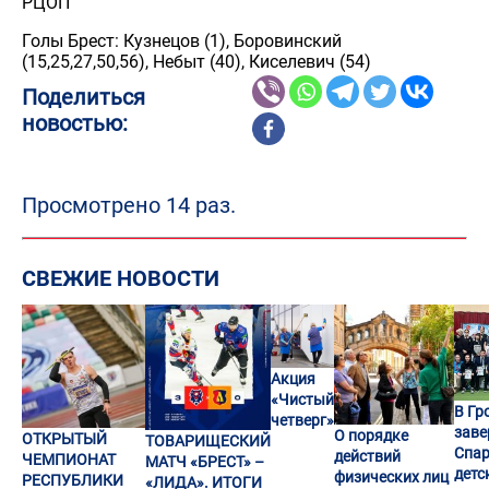
РЦОП
Голы Брест: Кузнецов (1), Боровинский
(15,25,27,50,56), Небыт (40), Киселевич (54)
Поделиться
новостью:
Просмотрено 14 раз.
СВЕЖИЕ НОВОСТИ
Акция
«Чистый
В Гр
четверг»
заве
О порядке
ОТКРЫТЫЙ
ТОВАРИЩЕСКИЙ
Спар
действий
ЧЕМПИОНАТ
МАТЧ «БРЕСТ» –
детс
физических лиц
РЕСПУБЛИКИ
«ЛИДА». ИТОГИ