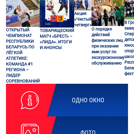
Акция
«Чистый
В Гр
четверг»
заве
О порядке
ОТКРЫТЫЙ
ТОВАРИЩЕСКИЙ
Спар
действий
ЧЕМПИОНАТ
МАТЧ «БРЕСТ» –
детс
физических лиц
РЕСПУБЛИКИ
«ЛИДА». ИТОГИ
юно
при оказании
БЕЛАРУСЬ ПО
И АНОНСЫ
спор
ими услуг по
ЛЁГКОЙ
шко
экскурсионному
АТЛЕТИКЕ:
Респ
обслуживанию
КОМАНДА #1
Бела
РЕГИОНА –
фех
ЛИДЕР
СОРЕВНОВАНИЙ
ОДНО ОКНО
ФОТО