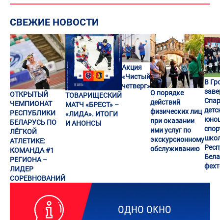
СВЕЖИЕ НОВОСТИ
Акция
«Чистый
В Гр
четверг»
заве
О порядке
ОТКРЫТЫЙ
ТОВАРИЩЕСКИЙ
Спар
действий
ЧЕМПИОНАТ
МАТЧ «БРЕСТ» –
детс
физических лиц
РЕСПУБЛИКИ
«ЛИДА». ИТОГИ
юно
при оказании
БЕЛАРУСЬ ПО
И АНОНСЫ
спор
ими услуг по
ЛЁГКОЙ
шко
экскурсионному
АТЛЕТИКЕ:
Респ
обслуживанию
КОМАНДА #1
Бела
РЕГИОНА –
фех
ЛИДЕР
СОРЕВНОВАНИЙ
ОДНО ОКНО