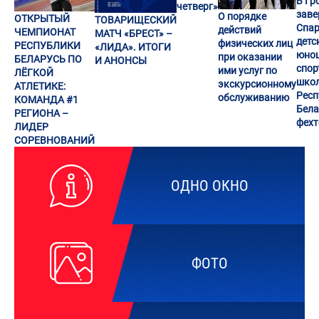
В Гр
четверг»
заве
О порядке
ОТКРЫТЫЙ
ТОВАРИЩЕСКИЙ
Спар
действий
ЧЕМПИОНАТ
МАТЧ «БРЕСТ» –
детс
физических лиц
РЕСПУБЛИКИ
«ЛИДА». ИТОГИ
юно
при оказании
БЕЛАРУСЬ ПО
И АНОНСЫ
спор
ими услуг по
ЛЁГКОЙ
шко
экскурсионному
АТЛЕТИКЕ:
Респ
обслуживанию
КОМАНДА #1
Бела
РЕГИОНА –
фех
ЛИДЕР
СОРЕВНОВАНИЙ
ОДНО ОКНО
ФОТО