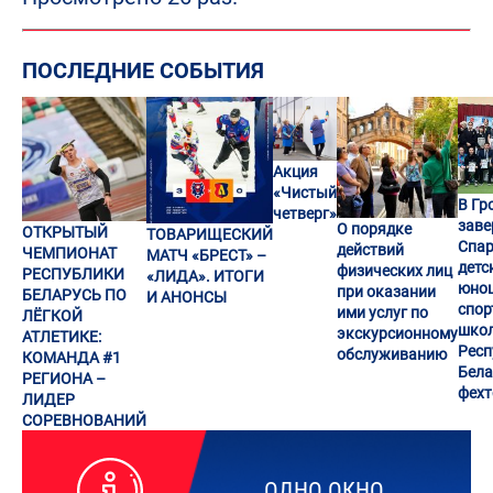
ПОСЛЕДНИЕ СОБЫТИЯ
Акция
«Чистый
В Гр
четверг»
заве
О порядке
ОТКРЫТЫЙ
ТОВАРИЩЕСКИЙ
Спар
действий
ЧЕМПИОНАТ
МАТЧ «БРЕСТ» –
детс
физических лиц
РЕСПУБЛИКИ
«ЛИДА». ИТОГИ
юно
при оказании
БЕЛАРУСЬ ПО
И АНОНСЫ
спор
ими услуг по
ЛЁГКОЙ
шко
экскурсионному
АТЛЕТИКЕ:
Респ
обслуживанию
КОМАНДА #1
Бела
РЕГИОНА –
фех
ЛИДЕР
СОРЕВНОВАНИЙ
ОДНО ОКНО