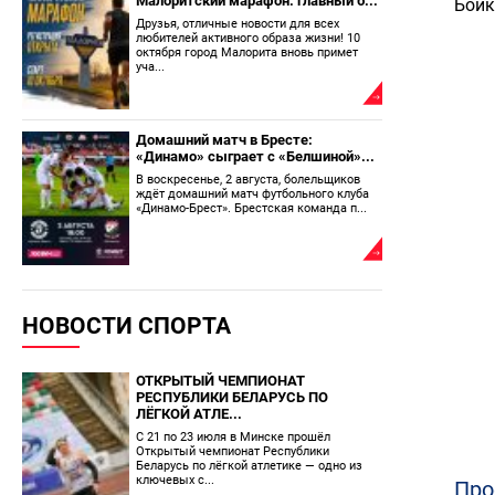
Малоритский марафон: главный б...
Бойк
Друзья, отличные новости для всех
любителей активного образа жизни! 10
октября город Малорита вновь примет
уча...
Домашний матч в Бресте:
«Динамо» сыграет с «Белшиной»...
В воскресенье, 2 августа, болельщиков
ждёт домашний матч футбольного клуба
«Динамо-Брест». Брестская команда п...
НОВОСТИ СПОРТА
ОТКРЫТЫЙ ЧЕМПИОНАТ
РЕСПУБЛИКИ БЕЛАРУСЬ ПО
ЛЁГКОЙ АТЛЕ...
С 21 по 23 июля в Минске прошёл
Открытый чемпионат Республики
Беларусь по лёгкой атлетике — одно из
ключевых с...
Про