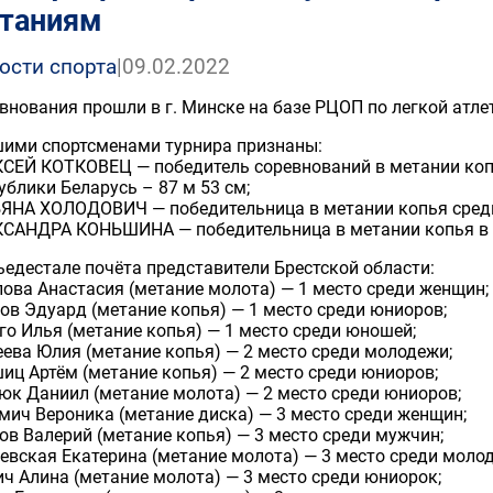
таниям
ости спорта
|
09.02.2022
внования прошли в г. Минске на базе РЦОП по легкой атле
ими спортсменами турнира признаны:
СЕЙ КОТКОВЕЦ — победитель соревнований в метании ко
ублики Беларусь – 87 м 53 см;
ЯНА ХОЛОДОВИЧ — победительница в метании копья среди 
САНДРА КОНЬШИНА — победительница в метании копья в м
ьедестале почёта представители Брестской области:
ова Анастасия (метание молота) — 1 место среди женщин;
ов Эдуард (метание копья) — 1 место среди юниоров;
го Илья (метание копья) — 1 место среди юношей;
ева Юлия (метание копья) — 2 место среди молодежи;
иц Артём (метание копья) — 2 место среди юниоров;
юк Даниил (метание молота) — 2 место среди юниоров;
мич Вероника (метание диска) — 3 место среди женщин;
ов Валерий (метание копья) — 3 место среди мужчин;
евская Екатерина (метание молота) — 3 место среди моло
ч Алина (метание молота) — 3 место среди юниорок;