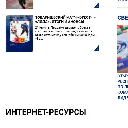
СВ
ТОВАРИЩЕСКИЙ МАТЧ «БРЕСТ» –
«ЛИДА». ИТОГИ И АНОНСЫ
21 июля в Ледовом дворце г. Бреста
состоялся первый товарищеский матч
этого лета между хоккейным командами
«Бр...
ОТК
РЕСП
ПО Л
КОМА
ЛИДЕ
ИНТЕРНЕТ-РЕСУРСЫ