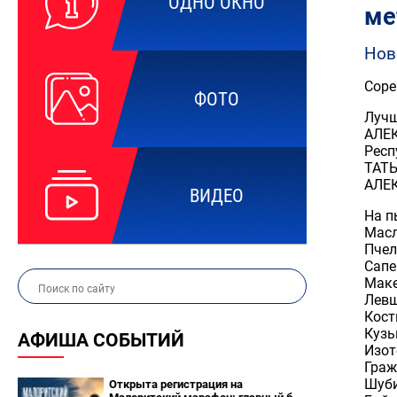
ОДНО ОКНО
ме
Нов
Соре
ФОТО
Лучш
АЛЕК
Респ
ТАТЬ
АЛЕК
ВИДЕО
На п
Масл
Пчел
Сапе
Маке
Левш
Кост
Кузь
АФИША СОБЫТИЙ
Изот
Граж
Шуби
Открыта регистрация на