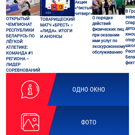
Акция
«Чистый
В Гр
четверг»
заве
О порядке
ОТКРЫТЫЙ
ТОВАРИЩЕСКИЙ
Спар
действий
ЧЕМПИОНАТ
МАТЧ «БРЕСТ» –
детс
физических лиц
РЕСПУБЛИКИ
«ЛИДА». ИТОГИ
юно
при оказании
БЕЛАРУСЬ ПО
И АНОНСЫ
спор
ими услуг по
ЛЁГКОЙ
шко
экскурсионному
АТЛЕТИКЕ:
Респ
обслуживанию
КОМАНДА #1
Бела
РЕГИОНА –
фех
ЛИДЕР
СОРЕВНОВАНИЙ
ОДНО ОКНО
ФОТО