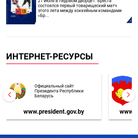
21 июля в Ледовом дворце г. Бреста
состоялся первый товарищеский матч
этого лета между хоккейным командами
«Бр...
ИНТЕРНЕТ-РЕСУРСЫ
Официальный сайт
Президента Республики
Беларусь
www.president.gov.by
www.br