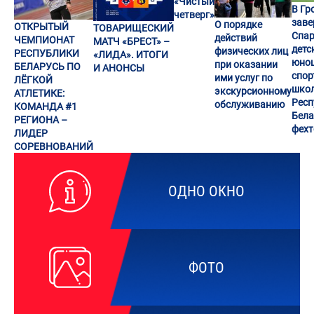
«Чистый
В Гр
четверг»
заве
О порядке
ОТКРЫТЫЙ
ТОВАРИЩЕСКИЙ
Спар
действий
ЧЕМПИОНАТ
МАТЧ «БРЕСТ» –
детс
физических лиц
РЕСПУБЛИКИ
«ЛИДА». ИТОГИ
юно
при оказании
БЕЛАРУСЬ ПО
И АНОНСЫ
спор
ими услуг по
ЛЁГКОЙ
шко
экскурсионному
АТЛЕТИКЕ:
Респ
обслуживанию
КОМАНДА #1
Бела
РЕГИОНА –
фех
ЛИДЕР
СОРЕВНОВАНИЙ
ОДНО ОКНО
ФОТО