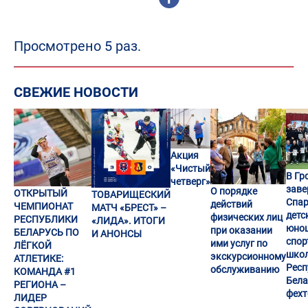
Просмотрено 5 раз.
СВЕЖИЕ НОВОСТИ
Акция
«Чистый
В Гр
четверг»
заве
О порядке
ОТКРЫТЫЙ
ТОВАРИЩЕСКИЙ
Спар
действий
ЧЕМПИОНАТ
МАТЧ «БРЕСТ» –
детс
физических лиц
РЕСПУБЛИКИ
«ЛИДА». ИТОГИ
юно
при оказании
БЕЛАРУСЬ ПО
И АНОНСЫ
спор
ими услуг по
ЛЁГКОЙ
шко
экскурсионному
АТЛЕТИКЕ:
Респ
обслуживанию
КОМАНДА #1
Бела
РЕГИОНА –
фех
ЛИДЕР