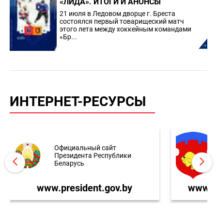
«ЛИДА». ИТОГИ И АНОНСЫ
21 июля в Ледовом дворце г. Бреста
состоялся первый товарищеский матч
этого лета между хоккейным командами
«Бр...
ИНТЕРНЕТ-РЕСУРСЫ
Официальный сайт
Президента Республики
Беларусь
www.president.gov.by
www.br