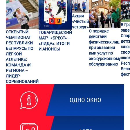
Акция
«Чистый
В Гр
четверг»
заве
О порядке
ОТКРЫТЫЙ
ТОВАРИЩЕСКИЙ
Спар
действий
ЧЕМПИОНАТ
МАТЧ «БРЕСТ» –
детс
физических лиц
РЕСПУБЛИКИ
«ЛИДА». ИТОГИ
юно
при оказании
БЕЛАРУСЬ ПО
И АНОНСЫ
спор
ими услуг по
ЛЁГКОЙ
шко
экскурсионному
АТЛЕТИКЕ:
Респ
обслуживанию
КОМАНДА #1
Бела
РЕГИОНА –
фех
ЛИДЕР
СОРЕВНОВАНИЙ
ОДНО ОКНО