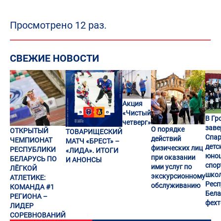
Просмотрено 12 раз.
СВЕЖИЕ НОВОСТИ
Акция
«Чистый
В Гр
четверг»
заве
О порядке
ОТКРЫТЫЙ
ТОВАРИЩЕСКИЙ
Спар
действий
ЧЕМПИОНАТ
МАТЧ «БРЕСТ» –
детс
физических лиц
РЕСПУБЛИКИ
«ЛИДА». ИТОГИ
юно
при оказании
БЕЛАРУСЬ ПО
И АНОНСЫ
спор
ими услуг по
ЛЁГКОЙ
шко
экскурсионному
АТЛЕТИКЕ:
Респ
обслуживанию
КОМАНДА #1
Бела
РЕГИОНА –
фех
ЛИДЕР
СОРЕВНОВАНИЙ