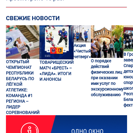
СВЕЖИЕ НОВОСТИ
Акция
«Чистый
В Гр
четверг»
заве
О порядке
ОТКРЫТЫЙ
ТОВАРИЩЕСКИЙ
Спар
действий
ЧЕМПИОНАТ
МАТЧ «БРЕСТ» –
детс
физических лиц
РЕСПУБЛИКИ
«ЛИДА». ИТОГИ
юно
при оказании
БЕЛАРУСЬ ПО
И АНОНСЫ
спор
ими услуг по
ЛЁГКОЙ
шко
экскурсионному
АТЛЕТИКЕ:
Респ
обслуживанию
КОМАНДА #1
Бела
РЕГИОНА –
фех
ЛИДЕР
СОРЕВНОВАНИЙ
ОДНО ОКНО