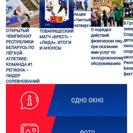
Акция
«Чистый
В Гр
четверг»
заве
О порядке
ОТКРЫТЫЙ
ТОВАРИЩЕСКИЙ
Спар
действий
ЧЕМПИОНАТ
МАТЧ «БРЕСТ» –
детс
физических лиц
РЕСПУБЛИКИ
«ЛИДА». ИТОГИ
юно
при оказании
БЕЛАРУСЬ ПО
И АНОНСЫ
спор
ими услуг по
ЛЁГКОЙ
шко
экскурсионному
АТЛЕТИКЕ:
Респ
обслуживанию
КОМАНДА #1
Бела
РЕГИОНА –
фех
ЛИДЕР
СОРЕВНОВАНИЙ
ОДНО ОКНО
ФОТО