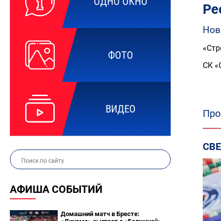
ОДНО ОКНО
Ре
Нов
«Стр
ФОТО
СК «
ВИДЕО
Про
СВ
АФИША СОБЫТИЙ
Домашний матч в Бресте: