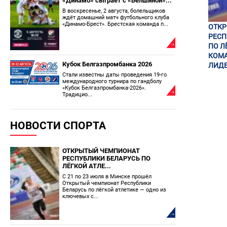
«Динамо» сыграет с «Белшиной»...
В воскресенье, 2 августа, болельщиков
ждёт домашний матч футбольного клуба
«Динамо-Брест». Брестская команда п...
ОТК
РЕСП
ПО Л
КОМА
Кубок Белгазпромбанка 2026
ЛИДЕ
Стали известны даты проведения 19-го
международного турнира по гандболу
«Кубок Белгазпромбанка-2026».
Традицио...
НОВОСТИ СПОРТА
ОТКРЫТЫЙ ЧЕМПИОНАТ
РЕСПУБЛИКИ БЕЛАРУСЬ ПО
ЛЁГКОЙ АТЛЕ...
С 21 по 23 июля в Минске прошёл
Открытый чемпионат Республики
Беларусь по лёгкой атлетике — одно из
ключевых с...