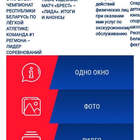
Спар
действий
ЧЕМПИОНАТ
МАТЧ «БРЕСТ» –
детс
физических лиц
РЕСПУБЛИКИ
«ЛИДА». ИТОГИ
юно
при оказании
БЕЛАРУСЬ ПО
И АНОНСЫ
спор
ими услуг по
ЛЁГКОЙ
шко
экскурсионному
АТЛЕТИКЕ:
Респ
обслуживанию
КОМАНДА #1
Бела
РЕГИОНА –
фех
ЛИДЕР
СОРЕВНОВАНИЙ
ОДНО ОКНО
ФОТО