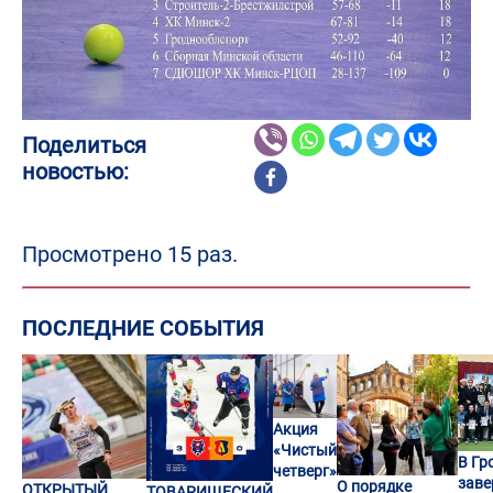
Поделиться
новостью:
Просмотрено 15 раз.
ПОСЛЕДНИЕ СОБЫТИЯ
Акция
«Чистый
В Гр
четверг»
заве
О порядке
ОТКРЫТЫЙ
ТОВАРИЩЕСКИЙ