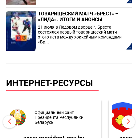
ТОВАРИЩЕСКИЙ МАТЧ «БРЕСТ» –
«ЛИДА». ИТОГИ И АНОНСЫ
21 июля в Ледовом дворце г. Бреста
состоялся первый товарищеский матч
этого лета между хоккейным командами
«Бр...
ИНТЕРНЕТ-РЕСУРСЫ
Официальный сайт
Президента Республики
Беларусь
www.president.gov.by
www.br