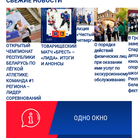
СВЕЖИЕ НОВОСТИ
Акция
«Чистый
В Гр
четверг»
заве
О порядке
ОТКРЫТЫЙ
ТОВАРИЩЕСКИЙ
Спар
действий
ЧЕМПИОНАТ
МАТЧ «БРЕСТ» –
детс
физических лиц
РЕСПУБЛИКИ
«ЛИДА». ИТОГИ
юно
при оказании
БЕЛАРУСЬ ПО
И АНОНСЫ
спор
ими услуг по
ЛЁГКОЙ
шко
экскурсионному
АТЛЕТИКЕ:
Респ
обслуживанию
КОМАНДА #1
Бела
РЕГИОНА –
фех
ЛИДЕР
СОРЕВНОВАНИЙ
ОДНО ОКНО