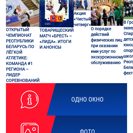
Акция
«Чистый
В Гр
четверг»
заве
О порядке
ОТКРЫТЫЙ
ТОВАРИЩЕСКИЙ
Спар
действий
ЧЕМПИОНАТ
МАТЧ «БРЕСТ» –
детс
физических лиц
РЕСПУБЛИКИ
«ЛИДА». ИТОГИ
юно
при оказании
БЕЛАРУСЬ ПО
И АНОНСЫ
спор
ими услуг по
ЛЁГКОЙ
шко
экскурсионному
АТЛЕТИКЕ:
Респ
обслуживанию
КОМАНДА #1
Бела
РЕГИОНА –
фех
ЛИДЕР
СОРЕВНОВАНИЙ
ОДНО ОКНО
ФОТО