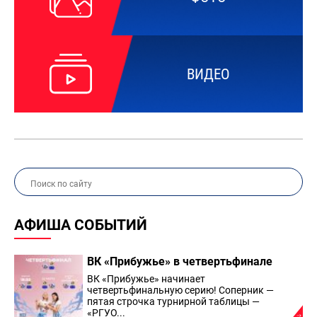
ВИДЕО
АФИША СОБЫТИЙ
ВК «Прибужье» в четвертьфинале
ВК «Прибужье» начинает
четвертьфинальную серию! Соперник —
пятая строчка турнирной таблицы —
«РГУО...