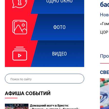
ОДНО ОКНО
ба
Нов
«Гом
ФОТО
ЦОР
ВИДЕО
Про
СВ
АФИША СОБЫТИЙ
Домашний матч в Бресте: