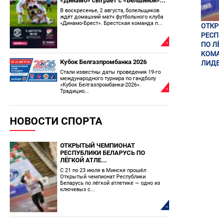
«Динамо» сыграет с «Белшиной»...
В воскресенье, 2 августа, болельщиков
ждёт домашний матч футбольного клуба
«Динамо-Брест». Брестская команда п...
ОТК
РЕСП
ПО Л
КОМА
Кубок Белгазпромбанка 2026
ЛИДЕ
Стали известны даты проведения 19-го
международного турнира по гандболу
«Кубок Белгазпромбанка-2026».
Традицио...
НОВОСТИ СПОРТА
ОТКРЫТЫЙ ЧЕМПИОНАТ
РЕСПУБЛИКИ БЕЛАРУСЬ ПО
ЛЁГКОЙ АТЛЕ...
С 21 по 23 июля в Минске прошёл
Открытый чемпионат Республики
Беларусь по лёгкой атлетике — одно из
ключевых с...