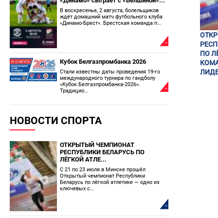
«Динамо» сыграет с «Белшиной»...
В воскресенье, 2 августа, болельщиков
ждёт домашний матч футбольного клуба
«Динамо-Брест». Брестская команда п...
ОТК
РЕСП
ПО Л
Кубок Белгазпромбанка 2026
КОМА
ЛИДЕ
Стали известны даты проведения 19-го
международного турнира по гандболу
«Кубок Белгазпромбанка-2026».
Традицио...
НОВОСТИ СПОРТА
ОТКРЫТЫЙ ЧЕМПИОНАТ
РЕСПУБЛИКИ БЕЛАРУСЬ ПО
ЛЁГКОЙ АТЛЕ...
С 21 по 23 июля в Минске прошёл
Открытый чемпионат Республики
Беларусь по лёгкой атлетике — одно из
ключевых с...