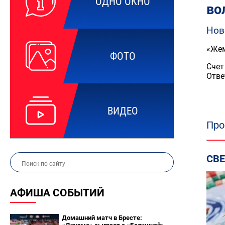
ОДНО ОКНО
во
Нов
«Же
ФОТО
Счет
Отве
ВИДЕО
Про
СВ
АФИША СОБЫТИЙ
Домашний матч в Бресте: