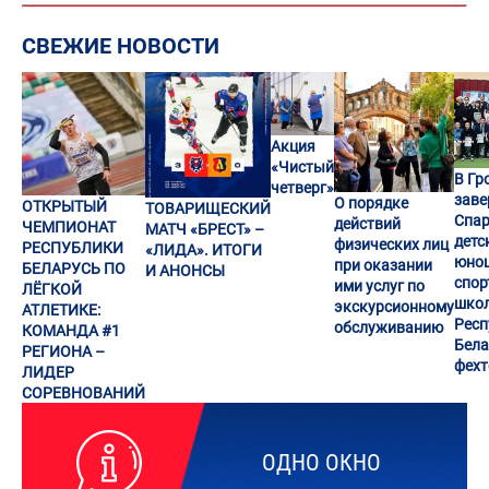
СВЕЖИЕ НОВОСТИ
Акция
«Чистый
В Гр
четверг»
заве
О порядке
ОТКРЫТЫЙ
ТОВАРИЩЕСКИЙ
Спар
действий
ЧЕМПИОНАТ
МАТЧ «БРЕСТ» –
детс
физических лиц
РЕСПУБЛИКИ
«ЛИДА». ИТОГИ
юно
при оказании
БЕЛАРУСЬ ПО
И АНОНСЫ
спор
ими услуг по
ЛЁГКОЙ
шко
экскурсионному
АТЛЕТИКЕ:
Респ
обслуживанию
КОМАНДА #1
Бела
РЕГИОНА –
фех
ЛИДЕР
СОРЕВНОВАНИЙ
ОДНО ОКНО