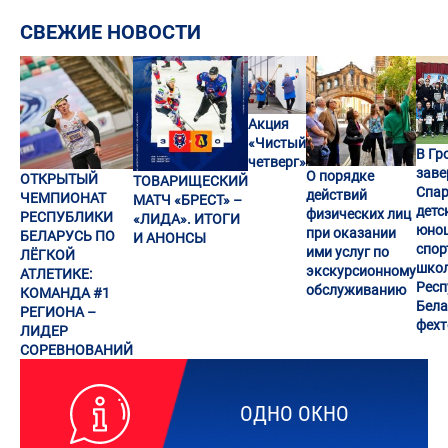
СВЕЖИЕ НОВОСТИ
Акция
«Чистый
В Гр
четверг»
заве
О порядке
ОТКРЫТЫЙ
ТОВАРИЩЕСКИЙ
Спар
действий
ЧЕМПИОНАТ
МАТЧ «БРЕСТ» –
детс
физических лиц
РЕСПУБЛИКИ
«ЛИДА». ИТОГИ
юно
при оказании
БЕЛАРУСЬ ПО
И АНОНСЫ
спор
ими услуг по
ЛЁГКОЙ
шко
экскурсионному
АТЛЕТИКЕ:
Респ
обслуживанию
КОМАНДА #1
Бела
РЕГИОНА –
фех
ЛИДЕР
СОРЕВНОВАНИЙ
ОДНО ОКНО