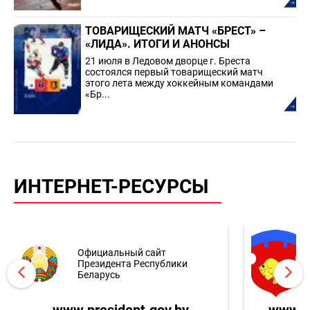
ТОВАРИЩЕСКИЙ МАТЧ «БРЕСТ» –
«ЛИДА». ИТОГИ И АНОНСЫ
21 июля в Ледовом дворце г. Бреста
состоялся первый товарищеский матч
этого лета между хоккейным командами
«Бр...
ИНТЕРНЕТ-РЕСУРСЫ
Официальный сайт
Президента Республики
Беларусь
www.president.gov.by
www.br