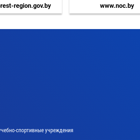
est-region.gov.by
www.noc.by
учебно-спортивные учреждения