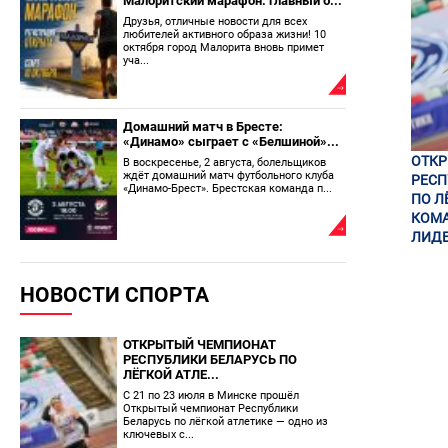
Малоритский марафон: главный б...
Друзья, отличные новости для всех
любителей активного образа жизни! 10
октября город Малорита вновь примет
уча...
Домашний матч в Бресте:
«Динамо» сыграет с «Белшиной»...
ОТК
В воскресенье, 2 августа, болельщиков
ждёт домашний матч футбольного клуба
РЕСП
«Динамо-Брест». Брестская команда п...
ПО Л
КОМА
ЛИДЕ
НОВОСТИ СПОРТА
ОТКРЫТЫЙ ЧЕМПИОНАТ
РЕСПУБЛИКИ БЕЛАРУСЬ ПО
ЛЁГКОЙ АТЛЕ...
С 21 по 23 июля в Минске прошёл
Открытый чемпионат Республики
Беларусь по лёгкой атлетике — одно из
ключевых с...