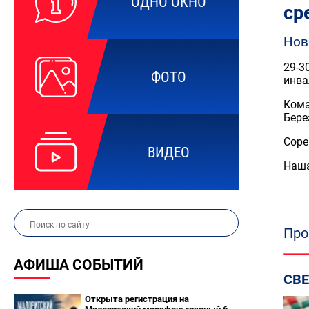
ОДНО ОКНО
ср
Нов
29-3
ФОТО
инва
Кома
Бере
Соре
ВИДЕО
Наша
Про
АФИША СОБЫТИЙ
СВ
Открыта регистрация на