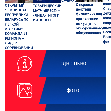
четверг»
заве
О порядке
ОТКРЫТЫЙ
ТОВАРИЩЕСКИЙ
Спар
действий
ЧЕМПИОНАТ
МАТЧ «БРЕСТ» –
детс
физических лиц
РЕСПУБЛИКИ
«ЛИДА». ИТОГИ
юно
при оказании
БЕЛАРУСЬ ПО
И АНОНСЫ
спор
ими услуг по
ЛЁГКОЙ
шко
экскурсионному
АТЛЕТИКЕ:
Респ
обслуживанию
КОМАНДА #1
Бела
РЕГИОНА –
фех
ЛИДЕР
СОРЕВНОВАНИЙ
ОДНО ОКНО
ФОТО