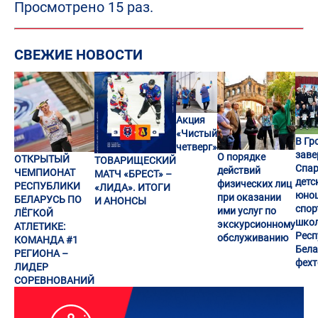
Просмотрено 15 раз.
СВЕЖИЕ НОВОСТИ
Акция
«Чистый
В Гр
четверг»
заве
О порядке
ОТКРЫТЫЙ
ТОВАРИЩЕСКИЙ
Спар
действий
ЧЕМПИОНАТ
МАТЧ «БРЕСТ» –
детс
физических лиц
РЕСПУБЛИКИ
«ЛИДА». ИТОГИ
юно
при оказании
БЕЛАРУСЬ ПО
И АНОНСЫ
спор
ими услуг по
ЛЁГКОЙ
шко
экскурсионному
АТЛЕТИКЕ:
Респ
обслуживанию
КОМАНДА #1
Бела
РЕГИОНА –
фех
ЛИДЕР
СОРЕВНОВАНИЙ