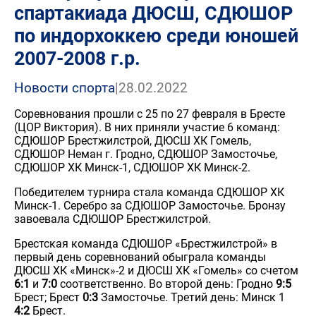
спартакиада ДЮСШ, СДЮШОР
по индорхоккею среди юношей
2007-2008 г.р.
Новости спорта
|
28.02.2022
Соревнования прошли с 25 по 27 февраля в Бресте
(ЦОР Виктория). В них приняли участие 6 команд:
СДЮШОР Брестжилстрой, ДЮСШ ХК Гомель,
СДЮШОР Неман г. Гродно, СДЮШОР Замосточье,
СДЮШОР ХК Минск-1, СДЮШОР ХК Минск-2.
Победителем турнира стала команда СДЮШОР ХК
Минск-1. Серебро за СДЮШОР Замосточье. Бронзу
завоевала СДЮШОР Брестжилстрой.
Брестская команда СДЮШОР «Брестжилстрой» в
первый день соревнований обыграла команды
ДЮСШ ХК «Минск»-2 и ДЮСШ ХК «Гомель» со счетом
6:1
и
7:0
соответственно. Во второй день: Гродно
9:5
Брест; Брест
0:3
Замосточье. Третий день: Минск 1
4:2
Брест.