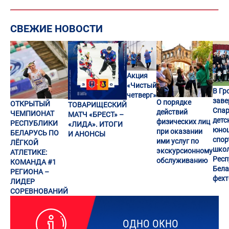
СВЕЖИЕ НОВОСТИ
Акция
«Чистый
В Гр
четверг»
заве
О порядке
ОТКРЫТЫЙ
ТОВАРИЩЕСКИЙ
Спар
действий
ЧЕМПИОНАТ
МАТЧ «БРЕСТ» –
детс
физических лиц
РЕСПУБЛИКИ
«ЛИДА». ИТОГИ
юно
при оказании
БЕЛАРУСЬ ПО
И АНОНСЫ
спор
ими услуг по
ЛЁГКОЙ
шко
экскурсионному
АТЛЕТИКЕ:
Респ
обслуживанию
КОМАНДА #1
Бела
РЕГИОНА –
фех
ЛИДЕР
СОРЕВНОВАНИЙ
ОДНО ОКНО