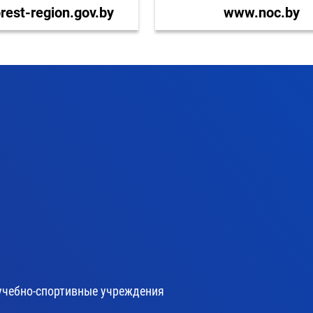
est-region.gov.by
www.noc.by
учебно-спортивные учреждения