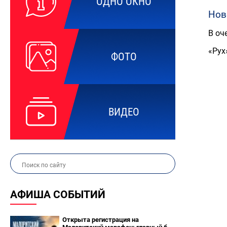
ОДНО ОКНО
Нов
В оч
«Рух
ФОТО
ВИДЕО
АФИША СОБЫТИЙ
Открыта регистрация на