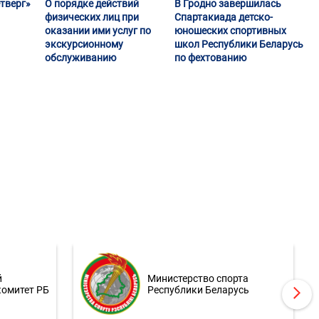
тверг»
О порядке действий
В Гродно завершилась
физических лиц при
Спартакиада детско-
оказании ими услуг по
юношеских спортивных
экскурсионному
школ Республики Беларусь
обслуживанию
по фехтованию
й
Министерство спорта
комитет РБ
Республики Беларусь