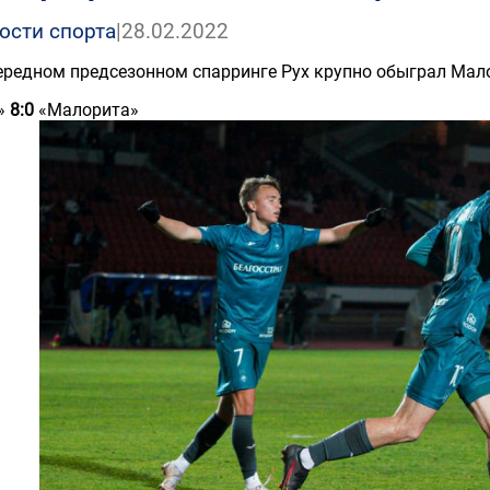
ости спорта
|
28.02.2022
ередном предсезонном спарринге Рух крупно обыграл Мал
»
8:0
«Малорита»