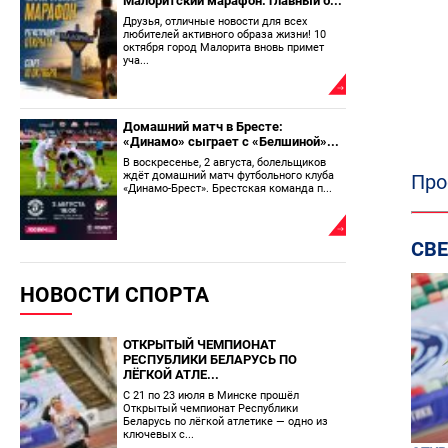
Малоритский марафон: главный б...
Друзья, отличные новости для всех
любителей активного образа жизни! 10
октября город Малорита вновь примет
уча...
Домашний матч в Бресте:
«Динамо» сыграет с «Белшиной»...
В воскресенье, 2 августа, болельщиков
ждёт домашний матч футбольного клуба
Про
«Динамо-Брест». Брестская команда п...
СВ
НОВОСТИ СПОРТА
ОТКРЫТЫЙ ЧЕМПИОНАТ
РЕСПУБЛИКИ БЕЛАРУСЬ ПО
ЛЁГКОЙ АТЛЕ...
С 21 по 23 июля в Минске прошёл
Открытый чемпионат Республики
Беларусь по лёгкой атлетике — одно из
ключевых с...