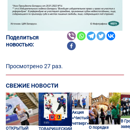
Поделиться
новостью:
Просмотрено 27 раз.
СВЕЖИЕ НОВОСТИ
Акция
«Чистый
В Гр
четверг»
заве
О порядке
ОТКРЫТЫЙ
ТОВАРИЩЕСКИЙ