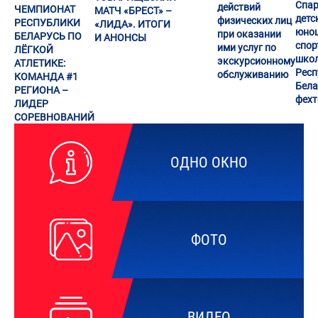
Спар
действий
ЧЕМПИОНАТ
МАТЧ «БРЕСТ» –
детс
физических лиц
РЕСПУБЛИКИ
«ЛИДА». ИТОГИ
юно
при оказании
БЕЛАРУСЬ ПО
И АНОНСЫ
спор
ими услуг по
ЛЁГКОЙ
шко
экскурсионному
АТЛЕТИКЕ:
Респ
обслуживанию
КОМАНДА #1
Бела
РЕГИОНА –
фех
ЛИДЕР
СОРЕВНОВАНИЙ
ОДНО ОКНО
ФОТО
ВИДЕО